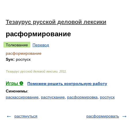
Тезаурус русской деловой лексики
расформирование
Толкование
Перевод
расформирование
Syn:
роспуск
Тезаурус русской деловой лексики
.
2011
.
Игры ⚽
Поможем решить контрольную работу
Синонимы
:
раскассирование
,
распускание
,
расформировка
,
роспуск
растянуться
расформировать